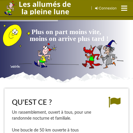
Connexion
P
l
u
s
o
n
p
a
r
t
m
o
i
n
s
v
i
t
e
,
moins on arrive plus tard !
QU'EST CE ?
Un rassemblement, ouvert à tous, pour une
randonnée nocturne et familiale.
Une boucle de 50 km ouverte à tous